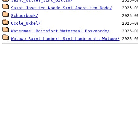
Saint_Gilles_Sint_Gillis/
Saint_Jose_ten_Noode_Sint_Joost_ten_Node/
Schaerbeek/
Uccle_Ukkel/
Watermael_Boitsfort_Watermaal_Bosvoorde/
Woluwe_Saint_Lambert_Sint_Lambrechts_Woluwe/