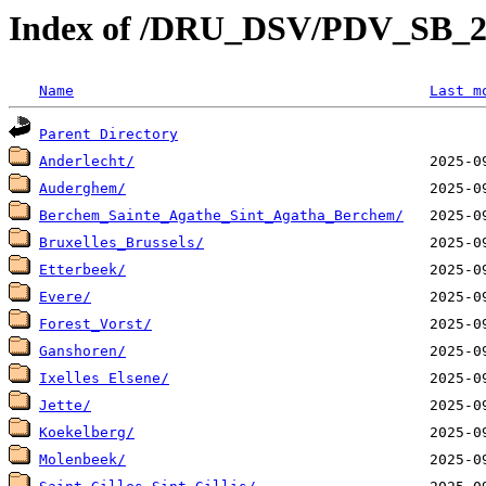
Index of /DRU_DSV/PDV_SB_
Name
Last m
Parent Directory
Anderlecht/
Auderghem/
Berchem_Sainte_Agathe_Sint_Agatha_Berchem/
Bruxelles_Brussels/
Etterbeek/
Evere/
Forest_Vorst/
Ganshoren/
Ixelles Elsene/
Jette/
Koekelberg/
Molenbeek/