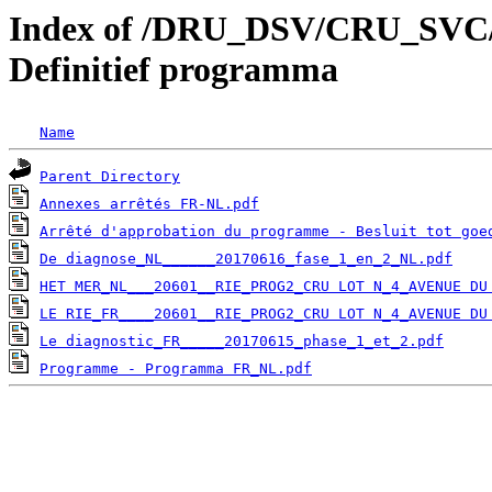
Index of /DRU_DSV/CRU_SVC/C
Definitief programma
Name
Parent Directory
Annexes arrêtés FR-NL.pdf
Arrêté d'approbation du programme - Besluit tot goe
De diagnose_NL______20170616_fase_1_en_2_NL.pdf
HET MER_NL___20601__RIE_PROG2_CRU LOT N_4_AVENUE DU
LE RIE_FR____20601__RIE_PROG2_CRU LOT N_4_AVENUE DU
Le diagnostic_FR_____20170615_phase_1_et_2.pdf
Programme - Programma FR_NL.pdf