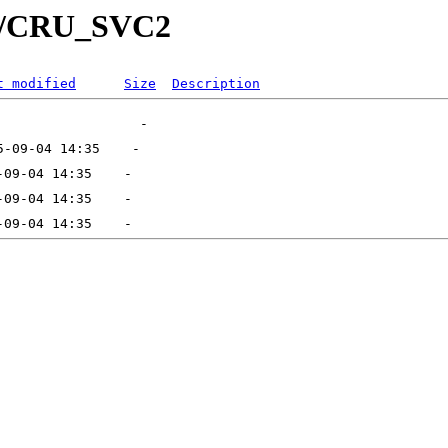
C/CRU_SVC2
t modified
Size
Description