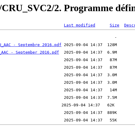
RU_SVC2/2. Programme définiti
Last modified
Size
Desc
U_AAC - Septembre 2016.pdf
_AAC - September 2016.pdf