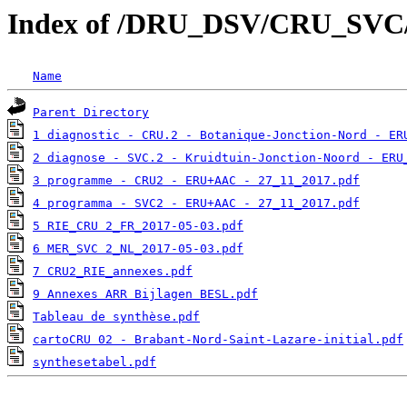
Index of /DRU_DSV/CRU_SVC/C
Name
Parent Directory
1 diagnostic - CRU.2 - Botanique-Jonction-Nord - ER
2 diagnose - SVC.2 - Kruidtuin-Jonction-Noord - ERU
3 programme - CRU2 - ERU+AAC - 27_11_2017.pdf
4 programma - SVC2 - ERU+AAC - 27_11_2017.pdf
5 RIE_CRU 2_FR_2017-05-03.pdf
6 MER_SVC 2_NL_2017-05-03.pdf
7 CRU2_RIE_annexes.pdf
9 Annexes ARR Bijlagen BESL.pdf
Tableau de synthèse.pdf
cartoCRU 02 - Brabant-Nord-Saint-Lazare-initial.pdf
synthesetabel.pdf